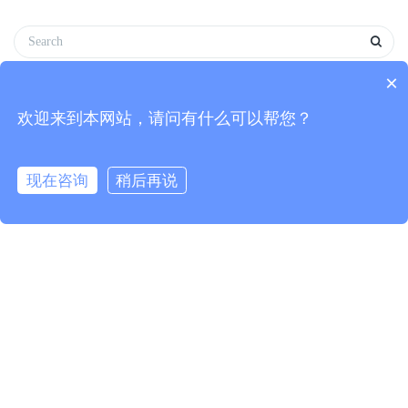
×
为您推荐
欢迎来到本网站，请问有什么可以帮您？
打造深海国际枢纽，2026亚洲工程潜水装备、深海探测与
开发展定档海南
现在咨询
稍后再说
抢占东盟制冷、空调、通风及洁净产业新风口 ARHC 2027
曼谷展会解锁东南亚千亿市场机遇
ARHC 2027 定档曼谷！一站式解锁东盟制冷、空调、通风
及洁净室万亿商机
光伏行业，大消息！统一成本核算规范引导行业良性发展
第18届广州光储博览会9月重磅亮相全产业链前沿成果
沙海筑就“光伏长城”赋能绿色发展 第18届广州光储博览会
9月盛大启幕