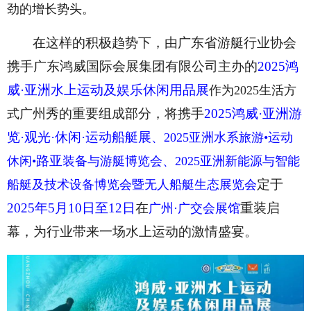
劲的增长势头。
在这样的积极趋势下，由广东省游艇行业协会
携手广东鸿威国际会展集团有限公司主办的
2025鸿
威·亚洲水上运动及娱乐休闲用品展
作为2025生活方
广州秀的重要组成部分，将携手
2025鸿威·亚洲游
式
览·观光·休闲·运动船艇展
、2025亚洲水系旅游•运动
路亚
休闲•
装备与游艇博览会、2025亚洲新能源与智能
定于
船艇及技术设备博览会暨无人船艇生态展览会
2025年5月10日至12日
在
重装启
广州·广交会展馆
幕，为行业带来一场水上运动的激情盛宴。