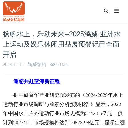
T
o
g
g
l
e
扬帆水上，乐动未来--2025鸿威·亚洲水
S
e
a
上运动及娱乐休闲用品展预登记已全面
r
c
开启
h
2024-11-11
鸿威编辑
90324
邀您共赴蓝海新征程
据中研普华产业研究院发布的《2024-2029年水上
运动行业市场调研与前景分析预测报告》显示，2022
年中国水上户外运动行业市场规模为5742.05亿元，预
计到2027年，市场规模将达到10823.98亿元，显示出强