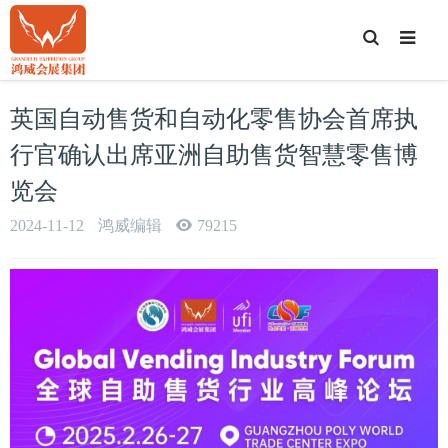
T
o
g
g
l
e
英国自动售货和自动化零售协会首席执
S
e
a
行官确认出席亚洲自助售货智慧零售博
r
c
览会
h
2024-11-12
鸿威编辑
79215