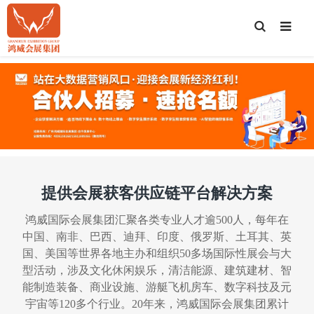
T
o
g
g
l
e
S
e
a
r
c
h
提供会展获客供应链平台解决方案
鸿威国际会展集团汇聚各类专业人才逾500人，每年在
中国、南非、巴西、迪拜、印度、俄罗斯、土耳其、英
国、美国等世界各地主办和组织50多场国际性展会与大
型活动，涉及文化休闲娱乐，清洁能源、建筑建材、智
能制造装备、商业设施、游艇飞机房车、数字科技及元
宇宙等120多个行业。20年来，鸿威国际会展集团累计