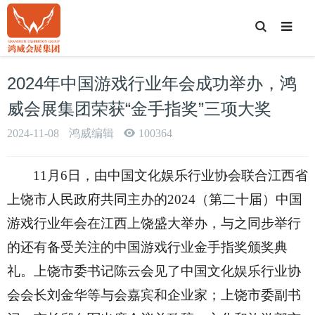
T
o
g
g
l
e
2024年中国游戏行业年会成功举办，鸿
S
e
a
威会展集团荣获“金手指奖”三项大奖
r
c
h
2024-11-08
鸿威编辑
100364
11月6日，由中国文化娱乐行业协会联合江西省
上饶市人民政府共同主办的2024（第二十届）中国
游戏行业年会在江西上饶盛大
举办
，与之同步举行
的还有备受关注的中国游戏行业金手指奖颁奖典
礼。上饶市委书记陈云会见了中国文化娱乐行业协
会会长刘金华等与会嘉宾和企业家；上饶市委副书