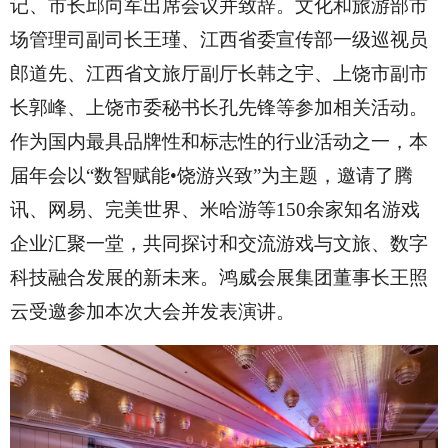
记、市长邱向军出席会议并致辞。文化和旅游部市
场管理司副司长王瑾、
江西
省委宣传部一级巡视员
郎道先、
江西
省文旅厅副厅长韩之宇、上饶市副市
长郭峰、上饶市委秘书长孔先锋等参加相关活动。
作为国内最具品牌性和标志性的行业活动之一，本
届年会以“数智赋能•饶游兴致”为主题，邀请了腾
讯、网易、完美世界、米哈游
等150余家知名游戏
企业汇聚一堂，共同探讨和交流游戏与文旅、数字
科技融合发展的新未来。鸿威会展集团董事长王照
云受邀参加本次大会并发表演讲。