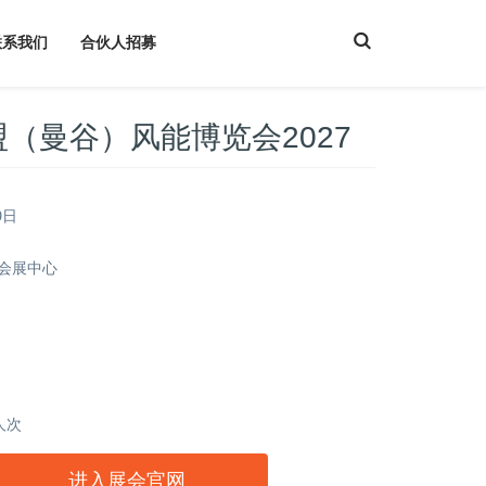
T
联系我们
合伙人招募
o
g
g
l
e
S
盟（曼谷）风能博览会2027
e
a
r
c
h
9日
T会展中心
人次
进入展会官网