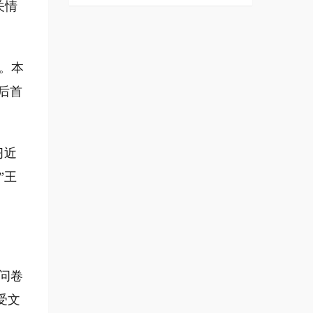
关情
。本
后首
习近
”王
问卷
受文