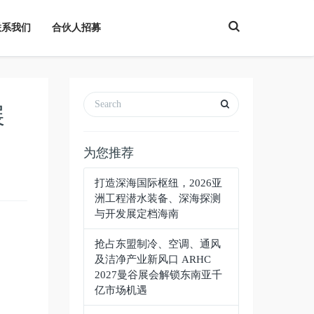
T
联系我们
合伙人招募
o
g
g
l
e
S
e
a
展
r
c
h
为您推荐
打造深海国际枢纽，2026亚
洲工程潜水装备、深海探测
与开发展定档海南
抢占东盟制冷、空调、通风
及洁净产业新风口 ARHC
2027曼谷展会解锁东南亚千
亿市场机遇