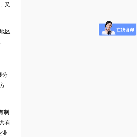
，又
地区
。
展分
方
有制
共有
企业