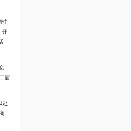
国驻
，开
活
创
二届
以赴
商