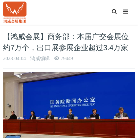
T
o
g
g
l
e
【鸿威会展】商务部：本届广交会展位
S
e
a
约7万个，出口展参展企业超过3.4万家
r
c
h
2023-04-04
鸿威编辑
79449