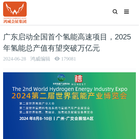
T
o
g
g
l
e
广东启动全国首个氢能高速项目，2025
S
e
a
年氢能总产值有望突破万亿元
r
c
h
2024-06-28
鸿威编辑
179081