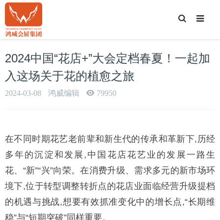
T
o
g
g
l
e
2024中国“花店+”大会定档春夏！一起加
S
e
a
入这场关于花的植愈之旅
r
c
h
2024-03-08
鸿威编辑
79950
在不同时期花艺老前辈和新生代的传承和革新下,历经
多年的沉淀和发展,中国花店花艺业的发展一路生
花、“新”“兴”向荣。在消费升级、需求多元的新市场环
境下,位于转型调整转折点的花店业面临经营升级提档
的机遇与挑战,想要有效抓准变化中的增长点,“长期维
稳”与“短期突破”同样重要。