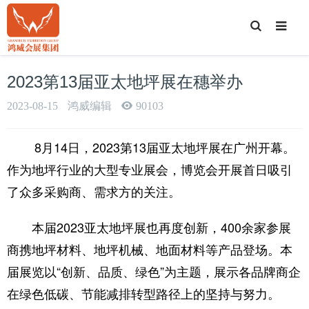
T
o
g
g
l
e
2023第13届亚太地坪展在穗举办
S
e
a
2023-08-15
鸿威编辑
90103
r
c
h
8月14日，2023第13届亚太地坪展在广州开幕。
作为地坪行业的大型专业展会，博览会开展首日吸引
了众多采购商、需求方的关注。
本届2023亚太地坪展也再度创新，400余家参展
商携地坪材料、地坪机械、地面材料等产品登场。本
届展览以“创新、品质、绿色”为主题，展示各品牌商企
在绿色低碳、节能减排转型路径上的坚持与努力。