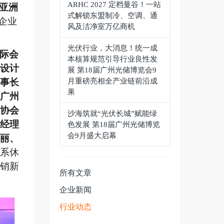
ARHC 2027 定档曼谷！一站
、亚洲
式解锁东盟制冷、空调、通
企业
风及洁净室万亿商机
光伏行业，大消息！统一成
际会
本核算规范引导行业良性发
设计
展 第18届广州光储博览会9
事长
月重磅亮相全产业链前沿成
果
广州
协会
沙海筑就“光伏长城”赋能绿
经理
色发展 第18届广州光储博览
会9月盛大启幕
丽、
系休
销新
所有文章
企业新闻
行业动态