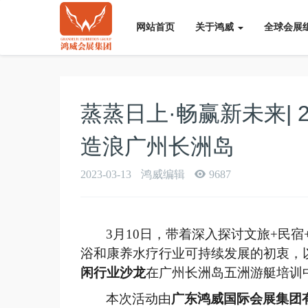
网站首页
关于鸿威
全球会展
蒸蒸日上·畅赢新未来| 
造浪广州长洲岛
2023-03-13
鸿威编辑
9687
3月10日，带着深入探讨文旅+民
浴和康养水疗行业可持续发展的初衷，
闲行业沙龙
在广州长洲岛五洲游艇培训
本次活动由
广东鸿威国际会展集团