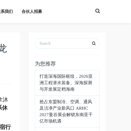
T
联系我们
合伙人招募
o
g
g
l
e
S
e
a
龙
r
c
h
为您推荐
打造深海国际枢纽，2026亚
洲工程潜水装备、深海探测
与开发展定档海南
拿沐
抢占东盟制冷、空调、通风
系休
及洁净产业新风口 ARHC
2027曼谷展会解锁东南亚千
亿市场机遇
宿行