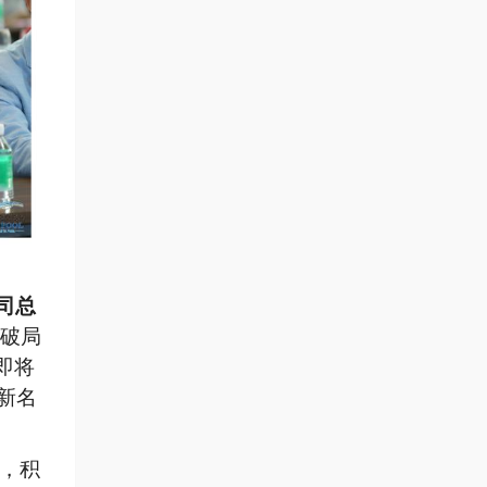
司总
破局
即将
新名
，积