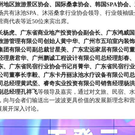
州地区旅游景区协会、国际桑拿协会、韩国
SPA协会
场共有泳池
SPA、沐浴桑拿行业协会领导、行业领袖级
营商代表等近50位来宾出席。
长杨虎、广东省商业地产投资协会副会长、
广东鸿威国
旅游管理有限公司创始人黄中华、广州市五珀室内装饰
集团有限公司副总裁甘星美、广东宏远家居有限公司董
经理唐君华、广州鹏诚工程设计有限公司总经理彭春、
东、广东省民宿行业协会书记肖菁华、广东省民宿行业
公司董事长李毅、广东卡丹丽泳池水疗设备有限公司总
司总经理黄武坚、睿奇实业投资有限公司销售经理杨洪
副总经理
孔祥飞
等领导及嘉宾，通过对文旅、民宿、水
，向与会者们输送出一波波更具价值的发展新理念和营
展展开深入讨论。