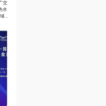
广交
热水
域，