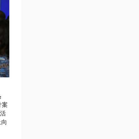
热
计案
题活
上向