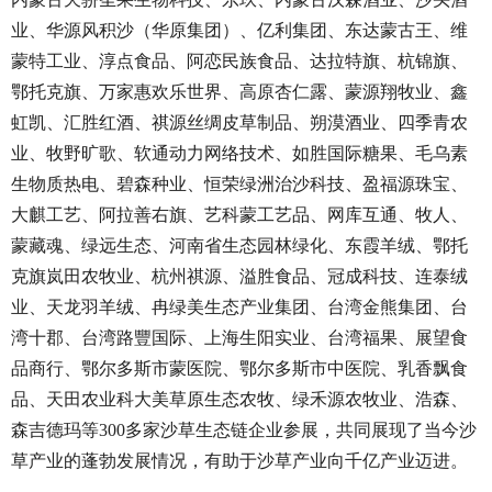
业、华源风积沙（华原集团）、亿利集团、东达蒙古王、维
蒙特工业、淳点食品、阿恋民族食品、达拉特旗、杭锦旗、
鄂托克旗、万家惠欢乐世界、高原杏仁露、蒙源翔牧业、鑫
虹凯、汇胜红酒、祺源丝绸皮草制品、朔漠酒业、四季青农
业、牧野旷歌、软通动力网络技术、如胜国际糖果、毛乌素
生物质热电、碧森种业、恒荣绿洲治沙科技、盈福源珠宝、
大麒工艺、阿拉善右旗、艺科蒙工艺品、网库互通、牧人、
蒙藏魂、绿远生态、河南省生态园林绿化、东霞羊绒、鄂托
克旗岚田农牧业、杭州祺源、溢胜食品、冠成科技、连泰绒
业、天龙羽羊绒、冉绿美生态产业集团、台湾金熊集团、台
湾十郡、台湾路豐国际、上海生阳实业、台湾福果、展望食
品商行、鄂尔多斯市蒙医院、鄂尔多斯市中医院、乳香飘食
品、天田农业科大美草原生态农牧、绿禾源农牧业、浩森、
森吉德玛等300多家沙草生态链企业参展，共同展现了当今沙
草产业的蓬勃发展情况，有助于沙草产业向千亿产业迈进。