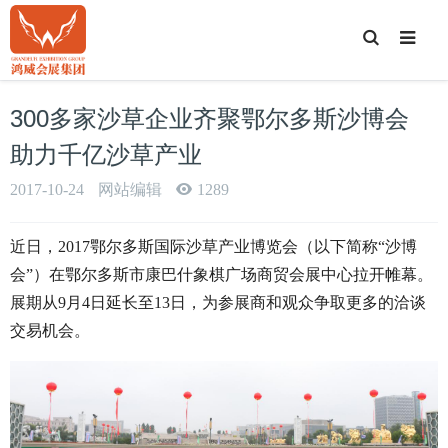
T
o
g
g
l
e
300多家沙草企业齐聚鄂尔多斯沙博会
S
e
a
助力千亿沙草产业
r
c
h
2017-10-24
网站编辑
1289
近日，2017鄂尔多斯国际沙草产业博览会（以下简称“沙博
会”）在鄂尔多斯市康巴什象棋广场商贸会展中心拉开帷幕。
展期从9月4日延长至13日，为参展商和观众争取更多的洽谈
交易机会。