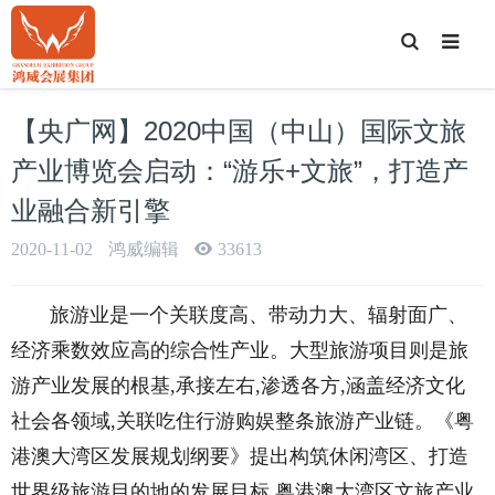
T
o
g
g
l
e
【央广网】2020中国（中山）国际文旅
S
e
a
产业博览会启动：“游乐+文旅”，打造产
r
c
业融合新引擎
h
2020-11-02
鸿威编辑
33613
旅游
业是一个关联度高、带动力大、辐射面广、
经济乘数效应高的综合性产业。大型旅游项目则是旅
游产业发展的根基,承接左右,渗透各方,涵盖经济文化
社会各领域,关联吃住行游购娱整条旅游产业链。《粤
港澳大湾区发展规划纲要》提出构筑休闲湾区、打造
世界级旅游目的地的发展目标,粤港澳大湾区文旅产业