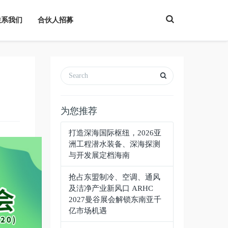
T
联系我们
合伙人招募
o
g
g
l
e
S
e
a
r
c
h
为您推荐
打造深海国际枢纽，2026亚
洲工程潜水装备、深海探测
与开发展定档海南
抢占东盟制冷、空调、通风
及洁净产业新风口 ARHC
2027曼谷展会解锁东南亚千
亿市场机遇