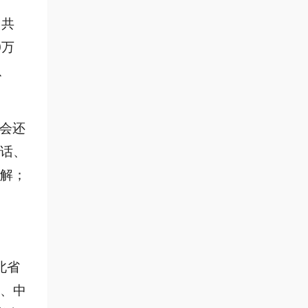
，共
0万
、
会还
话、
解；
北省
、中