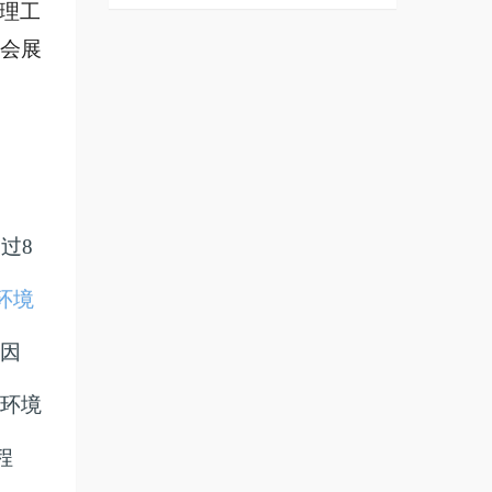
理工
会展
过8
环境
因
环境
程