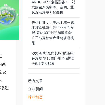
ARHC 2027 定档曼谷！一站
式解锁东盟制冷、空调、通
风及洁净室万亿商机
光伏行业，大消息！统一成
本核算规范引导行业良性发
展 第18届广州光储博览会9
月重磅亮相全产业链前沿成
果
沙海筑就“光伏长城”赋能绿
三
色发展 第18届广州光储博览
的高
会9月盛大启幕
垃圾
入、
所有文章
物处
企业新闻
行业动态