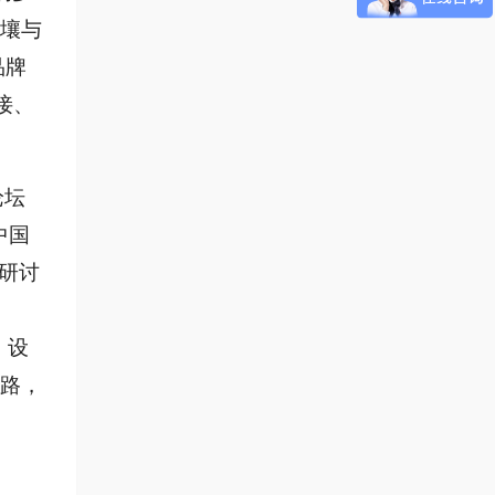
壤与
品牌
接、
论坛
0中国
术研讨
、设
路，