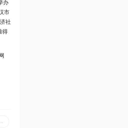
举办
汉市
济社
难得
网