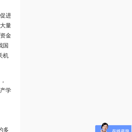
也促进
大量
资金
我国
关机
品，
产学
的多