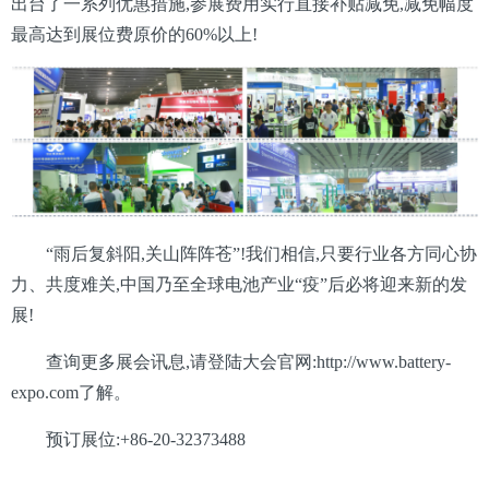
出台了一系列优惠措施,参展费用实行直接补贴减免,减免幅度
最高达到展位费原价的60%以上!
“雨后复斜阳,关山阵阵苍”!我们相信,只要行业各方同心协
力、共度难关,中国乃至全球电池产业“疫”后必将迎来新的发
展!
查询更多展会讯息,请登陆大会官网:http://www.battery-
expo.com了解。
预订展位:+86-20-32373488