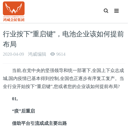
T
o
g
g
l
e
行业按下“重启键”，电池企业该如何提前
S
e
a
布局
r
c
h
2020-04-09
鸿威编辑
9614
当前,在党中央的坚强领导和统一部署下,全国上下众志成
城,国内疫情已基本得到控制,全国也正逐步有序复工复产。当
全行业开始按下“重启键”,您或者您的企业该如何提前布局?
01,
“疫”后重启
借助平台引流或成主要出路