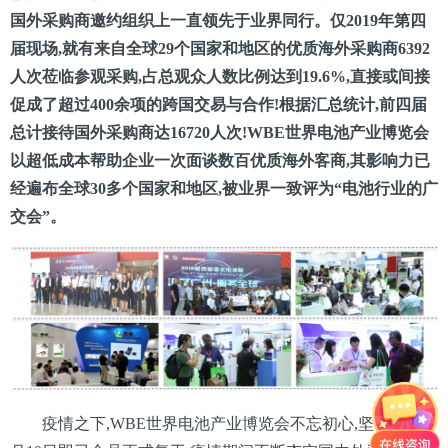
国外采购商邀约组织上一直领先于业界同行。仅
2019年第四
届现场,
就有来自全球
2
9
个国家和地区的优质海外采购商
6392
人次
莅临参观采购
,占总观众
人
数
比例达到
19
.6
%
,直接或间接
促成了超过
400余项的跨国交易与合作!根据汇总统计,前四届
总计接待
国外采购商达16720人次!
WBE世界电池产业博览会
以超
低成本帮助企业一次面谈数百优质海外客商,其影响力已
经遍布全球
30多个国家和地区,被业界一致评为“电池行业的广
交会”。
疫情之下,WBE世界电池产业博览会不忘初心,坚守使命,2