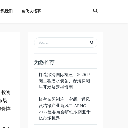
T
联系我们
合伙人招募
o
g
g
l
e
S
e
a
r
c
h
为您推荐
打造深海国际枢纽，2026亚
洲工程潜水装备、深海探测
与开发展定档海南
，投资
抢占东盟制冷、空调、通风
市场
及洁净产业新风口 ARHC
力保障
2027曼谷展会解锁东南亚千
亿市场机遇