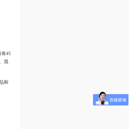
有45
、混
品和