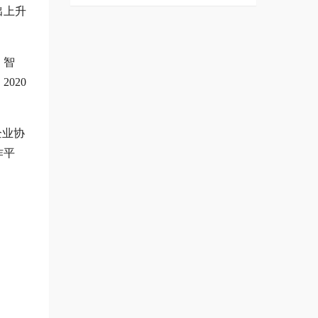
出上升
、智
020
企业协
作平