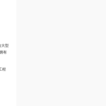
与大型
拥有
工程