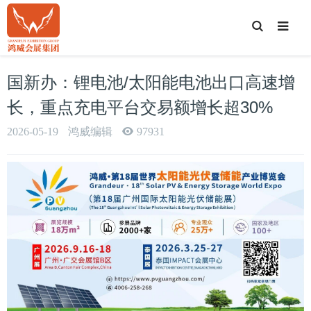
T
o
g
g
l
e
国新办：锂电池/太阳能电池出口高速增
S
e
a
长，重点充电平台交易额增长超30%
r
c
h
2026-05-19
鸿威编辑
97931