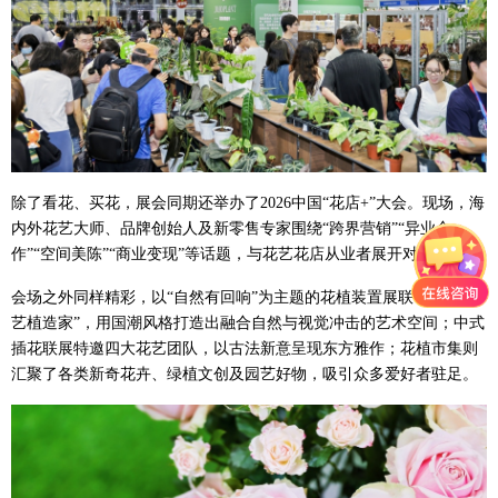
除了看花、买花，展会同期还举办了2026中国“花店+”大会。现场，海
内外花艺大师、品牌创始人及新零售专家围绕“跨界营销”“异业合
作”“空间美陈”“商业变现”等话题，与花艺花店从业者展开对话。
会场之外同样精彩，以“自然有回响”为主题的花植装置展联手多位“花
艺植造家”，用国潮风格打造出融合自然与视觉冲击的艺术空间；中式
插花联展特邀四大花艺团队，以古法新意呈现东方雅作；花植市集则
汇聚了各类新奇花卉、绿植文创及园艺好物，吸引众多爱好者驻足。