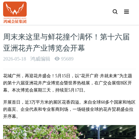
T
o
g
g
l
e
周末来这里与鲜花撞个满怀！第十六届
S
e
a
亚洲花卉产业博览会开幕
r
c
h
2026-05-18
鸿威编辑
95689
花城广州，再迎花卉盛会！5月15日，以“花开广府·卉就未来”为主题
的第十六届亚洲花卉产业博览会暨世界热植展，在广交会展馆B区开
幕。本次博览会展期三天，持续至5月17日。
开展首日，近3万平方米的展区花香四溢。来自全球60多个国家和地区
的嘉宾、企业代表和专业客商到场，一场链接全球的花卉贸易盛会拉
开序幕。