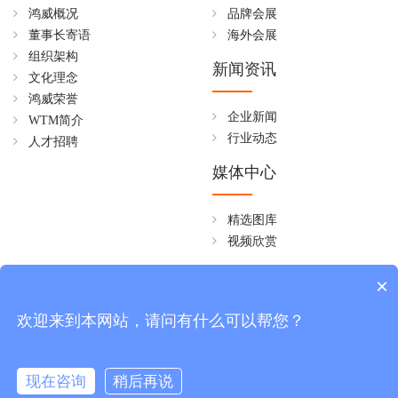
鸿威概况
品牌会展
董事长寄语
海外会展
组织架构
新闻资讯
文化理念
鸿威荣誉
企业新闻
WTM简介
行业动态
人才招聘
媒体中心
精选图库
视频欣赏
全国免费热线
×
4006258268
欢迎来到本网站，请问有什么可以帮您？
周一至周五 08:30~18:00
现在咨询
稍后再说
版权所有 © 广东鸿威国际会展集团有限公司
粤ICP备17064634号-1