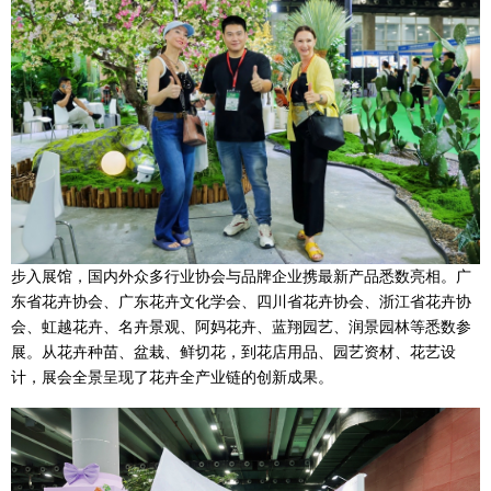
步入展馆，国内外众多行业协会与品牌企业携最新产品悉数亮相。广
东省花卉协会、广东花卉文化学会、四川省花卉协会、浙江省花卉协
会、虹越花卉、名卉景观、阿妈花卉、蓝翔园艺、润景园林等悉数参
展。从花卉种苗、盆栽、鲜切花，到花店用品、园艺资材、花艺设
计，展会全景呈现了花卉全产业链的创新成果。