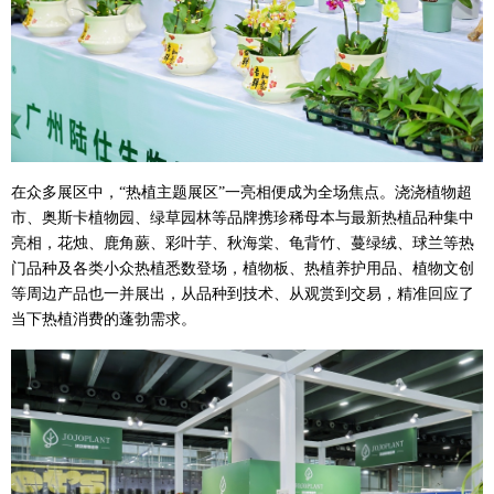
在众多展区中，“热植主题展区”一亮相便成为全场焦点。浇浇植物超
市、奥斯卡植物园、绿草园林等品牌携珍稀母本与最新热植品种集中
亮相，花烛、鹿角蕨、彩叶芋、秋海棠、龟背竹、蔓绿绒、球兰等热
门品种及各类小众热植悉数登场，植物板、热植养护用品、植物文创
等周边产品也一并展出，从品种到技术、从观赏到交易，精准回应了
当下热植消费的蓬勃需求。