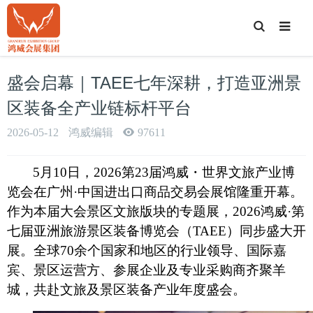
T
o
g
g
l
e
盛会启幕｜TAEE七年深耕，打造亚洲景
S
e
a
区装备全产业链标杆平台
r
c
h
2026-05-12
鸿威编辑
97611
5月10日，2026第23届鸿威・世界文旅产业博
览会在广州·中国进出口商品交易会展馆隆重开幕。
作为本届大会景区文旅版块的专题展，2026鸿威·第
七届亚洲旅游景区装备博览会（TAEE）同步盛大开
展。全球70余个国家和地区的行业领导、国际嘉
宾、景区运营方、参展企业及专业采购商齐聚羊
城，共赴文旅及景区装备产业年度盛会。