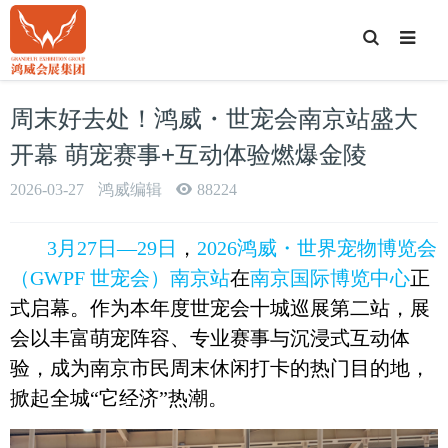
T
o
g
g
l
e
周末好去处！鸿威・世宠会南京站盛大
S
e
a
开幕 萌宠赛事+互动体验燃爆金陵
r
c
h
2026-03-27
鸿威编辑
88224
3月27日—29日
，
2026鸿威・世界宠物博览会
（GWPF 世宠会）南京站
在
南京国际博览中心
正
式启幕。作为本年度世宠会十城巡展第二站，展
会以丰富萌宠阵容、专业赛事与沉浸式互动体
验，成为南京市民周末休闲打卡的热门目的地，
掀起全城“它经济”热潮。