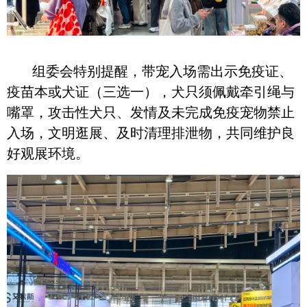
组委会特别提醒，带宠入场需出示免疫证、
疫苗本或犬证（三选一），犬只须佩戴牵引绳与
嘴罩，攻击性犬只、发情及未完成免疫宠物禁止
入场，文明逛展、及时清理排泄物，共同维护良
好观展环境。