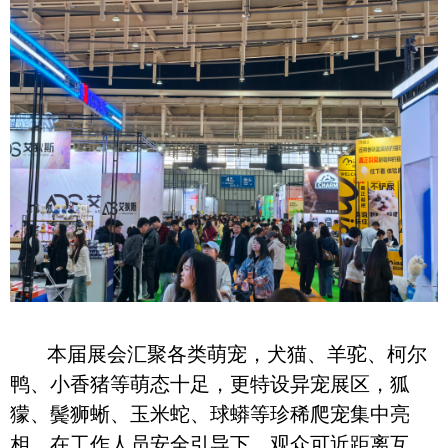
本届展会汇聚各类萌宠，犬猫、羊驼、柯尔
鸭、小香猪等萌态十足，更特设异宠展区，狐
獴、鬓狮蜥、玉米蛇、球蟒等珍稀爬宠集中亮
相，在工作人员安全引导下，观众可近距离互