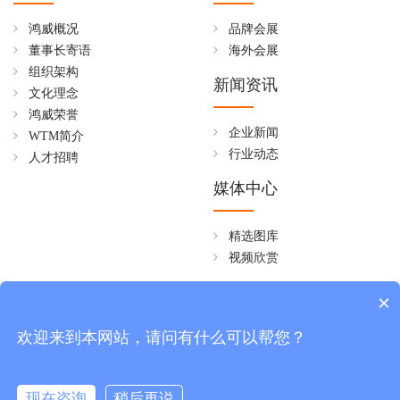
鸿威概况
品牌会展
董事长寄语
海外会展
组织架构
新闻资讯
文化理念
鸿威荣誉
企业新闻
WTM简介
行业动态
人才招聘
媒体中心
精选图库
视频欣赏
全国免费热线
×
4006258268
欢迎来到本网站，请问有什么可以帮您？
周一至周五 08:30~18:00
现在咨询
稍后再说