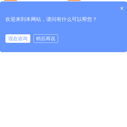
×
鸿威概况
品牌会展
董事长寄语
海外会展
欢迎来到本网站，请问有什么可以帮您？
组织架构
新闻资讯
文化理念
鸿威荣誉
现在咨询
稍后再说
企业新闻
WTM简介
行业动态
人才招聘
媒体中心
精选图库
视频欣赏
全国免费热线
4006258268
周一至周五 08:30~18:00