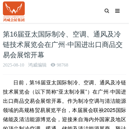
T
o
g
g
l
e
第16届亚太国际制冷、空调、通风及冷
S
e
a
链技术展览会在广州·中国进出口商品交
r
c
易会展馆开幕
h
2025-08-10
鸿威编辑
98768
日前，第16届亚太国际制冷、空调、通风及冷链
技术展览会（以下简称“亚太制冷展”）在广州·中国进
出口商品交易会展馆开幕。作为制冷空调与清洁能源
领域的高规格贸易展览平台，本届展会联袂2025国际
储能及清洁能源博览会，迎接来自海内外国家及地区
的顶尖制冷空调、暖通、储能及清洁能源展商，预计