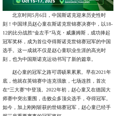
北京时间
5月6日，中国斯诺克迎来历史性时
刻！中国球员赵心童在斯诺克世锦赛决赛中，以18-
12的比分战胜“金左手”马克・威廉姆斯，成功捧起
冠军奖杯，成为首位夺得斯诺克世锦赛冠军的中国
选手。这一成就不仅是赵心童职业生涯的高光时
刻，也为中国斯诺克运动书写了新的篇章。
赵心童的冠军之路可谓硕果累累。早在
2021年
底，他就在英锦赛中连克强敌，七场连胜，首次
在“三大赛”中登顶。2022年初，赵心童又在德国大
师赛中突出重围，击败众多顶尖选手，夺得冠军。
如今，加上刚刚斩获的世锦赛冠军，赵心童已经手