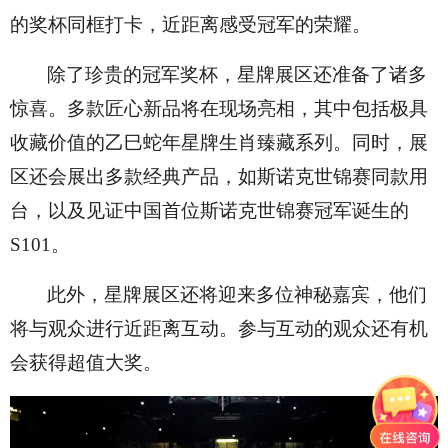
的奖杯同框打卡，近距离感受冠军的荣耀。
除了珍贵的冠军奖杯，星牌展区还准备了诸多
惊喜。多款匠心新品将在现场亮相，其中包括极具
收藏价值的乙巳蛇年星牌生肖臻藏系列。同时，展
区还会展出多款经典产品，如斯诺克世锦赛同款用
台，以及见证中国首位斯诺克世锦赛冠军诞生的
S101。
此外，星牌展区还将迎来多位神秘嘉宾，他们
将与观众进行近距离互动。参与互动的观众还有机
会获得超值大奖。