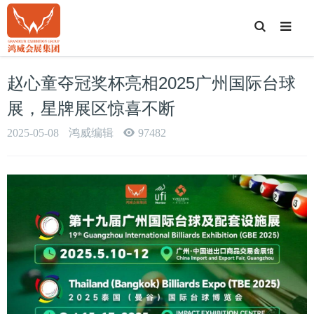
T
o
g
g
l
e
赵心童夺冠奖杯亮相2025广州国际台球
S
e
a
展，星牌展区惊喜不断
r
c
h
2025-05-08
鸿威编辑
97482