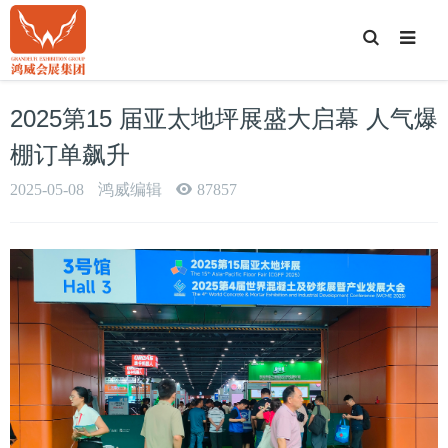
T
o
g
g
l
e
2025第15 届亚太地坪展盛大启幕 人气爆
S
e
a
棚订单飙升​
r
c
h
2025-05-08
鸿威编辑
87857