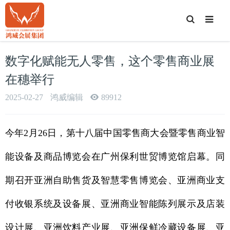
T
o
g
g
l
e
数字化赋能无人零售，这个零售商业展
S
e
a
在穗举行
r
c
h
2025-02-27
鸿威编辑
89912
今年2月26日，第十八届中国零售商大会暨零售商业智
能设备及商品博览会在广州保利世贸博览馆启幕。同
期召开亚洲自助售货及智慧零售博览会、亚洲商业支
付收银系统及设备展、亚洲商业智能陈列展示及店装
设计展、亚洲饮料产业展、亚洲保鲜冷藏设备展、亚