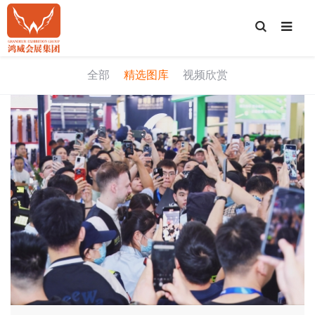
T
o
g
g
l
e
全部
精选图库
视频欣赏
S
e
a
r
c
h