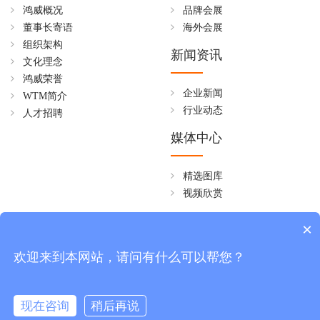
鸿威概况
品牌会展
董事长寄语
海外会展
组织架构
新闻资讯
文化理念
鸿威荣誉
企业新闻
WTM简介
行业动态
人才招聘
媒体中心
精选图库
视频欣赏
全国免费热线
×
4006258268
欢迎来到本网站，请问有什么可以帮您？
周一至周五 08:30~18:00
现在咨询
稍后再说
版权所有 © 广东鸿威国际会展集团有限公司
粤ICP备17064634号-1