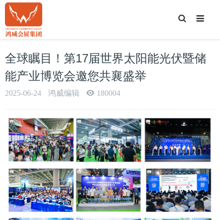
T
o
g
g
l
e
全球瞩目！第17届世界太阳能光伏暨储
S
e
a
能产业博览会邀您共襄盛举
r
c
h
2025-06-24
鸿威编辑
180004