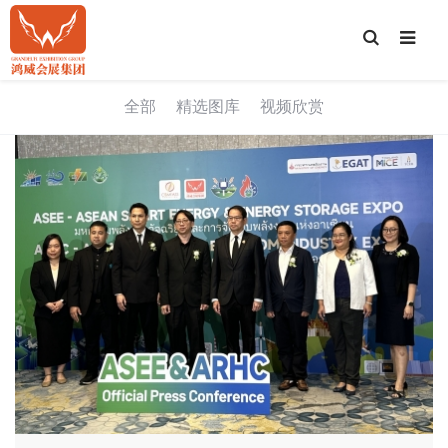
T
o
g
g
l
e
全部
精选图库
视频欣赏
S
e
a
r
c
h