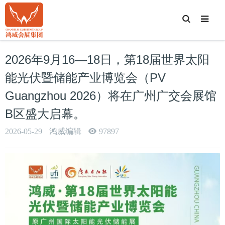
T
o
g
g
l
e
2026年9月16—18日，第18届世界太阳
S
e
a
能光伏暨储能产业博览会（PV
r
c
Guangzhou 2026）将在广州广交会展馆
h
B区盛大启幕。
2026-05-29
鸿威编辑
97897