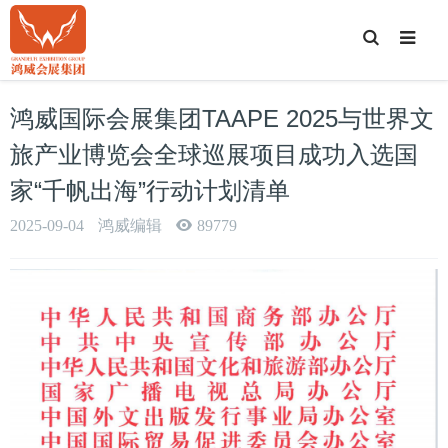
T
o
g
g
l
e
鸿威国际会展集团TAAPE 2025与世界文
S
e
a
旅产业博览会全球巡展项目成功入选国
r
c
家“千帆出海”行动计划清单
h
2025-09-04
鸿威编辑
89779