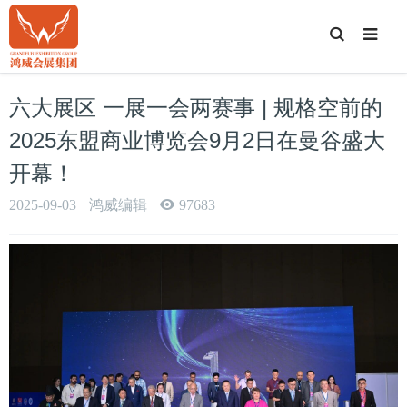
T
o
g
g
l
e
六大展区 一展一会两赛事 | 规格空前的
S
e
a
2025东盟商业博览会9月2日在曼谷盛大
r
c
开幕！
h
2025-09-03
鸿威编辑
97683