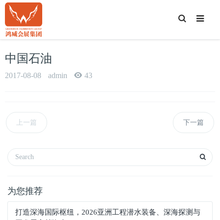
T
o
g
g
l
e
中国石油
S
e
a
2017-08-08
admin
43
r
c
h
上一篇
下一篇
为您推荐
打造深海国际枢纽，2026亚洲工程潜水装备、深海探测与