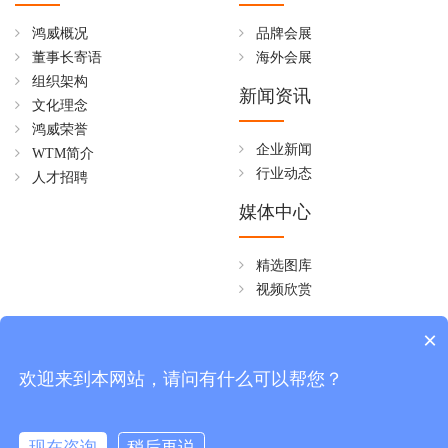
鸿威概况
品牌会展
董事长寄语
海外会展
组织架构
新闻资讯
文化理念
鸿威荣誉
企业新闻
WTM简介
行业动态
人才招聘
媒体中心
精选图库
视频欣赏
全国免费热线
×
4006258268
欢迎来到本网站，请问有什么可以帮您？
周一至周五 08:30~18:00
现在咨询
稍后再说