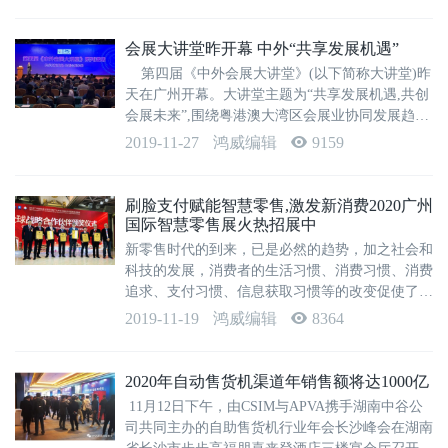
方位展示水利先进产品技...
会展大讲堂昨开幕 中外“共享发展机遇”
第四届《中外会展大讲堂》(以下简称大讲堂)昨
天在广州开幕。大讲堂主题为“共享发展机遇,共创
会展未来”,围绕粤港澳大湾区会展业协同发展趋
势、跨界产业融合、政策导向解读等专业话题,开
2019-11-27
鸿威编辑
9159
展高水平交流和成果展示,搭建推动粤港澳大湾区
会展业协同...
刷脸支付赋能智慧零售,激发新消费2020广州
国际智慧零售展火热招展中
新零售时代的到来，已是必然的趋势，加之社会和
科技的发展，消费者的生活习惯、消费习惯、消费
追求、支付习惯、信息获取习惯等的改变促使了新
零售的升级换代。在新零售产业不断发展之际，为
2019-11-19
鸿威编辑
8364
了更好地了解和传递新零售产业的最新信息，促进
企业之间的交流与合作。2020第三届广州...
2020年自动售货机渠道年销售额将达1000亿
11月12日下午，由CSIM与APVA携手湖南中谷公
司共同主办的自助售货机行业年会长沙峰会在湖南