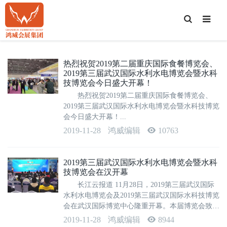
T
o
g
g
l
e
S
热烈祝贺2019第二届重庆国际食餐博览会、
e
2019第三届武汉国际水利水电博览会暨水科
a
r
技博览会今日盛大开幕！
c
h
热烈祝贺2019第二届重庆国际食餐博览会、
2019第三届武汉国际水利水电博览会暨水科技博览
会今日盛大开幕！...
2019-11-28
鸿威编辑
10763
2019第三届武汉国际水利水电博览会暨水科
技博览会在汉开幕
长江云报道 11月28日，2019第三届武汉国际
水利水电博览会及2019第三届武汉国际水科技博览
会在武汉国际博览中心隆重开幕。本届博览会致力
于促进我国水电建设发展、凝聚水利企业力量，全
2019-11-28
鸿威编辑
8944