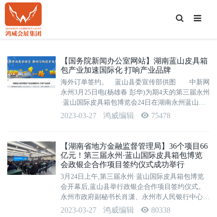
T
o
g
g
l
e
S
【国务院新闻办公室网站】湖南蓝山皮具箱
e
包产业加速国际化 打响产业品牌
a
r
海外订单签约。 蓝山县委宣传部供图 中新网
c
h
永州3月25日电(杨雄春 彭华)为期4天的第三届永州
·蓝山国际皮具箱包博览会24日在湖南永州蓝山县
皮具箱包科技产业园创品国际智慧物流园开
2023-03-27
鸿威编辑
75478
幕。 本届博览会以“‘箱’约永州 ‘包’容天下”为
主题，有开幕式、政银企合作项...
【湖南省地方金融监督管理局】36个项目66
亿元！第三届永州·蓝山国际皮具箱包博览
会政银企合作项目签约仪式成功举行
3月24日上午,第三届永州·蓝山国际皮具箱包博览
会开幕后,蓝山县举行政银企合作项目签约仪式。
永州市政府副秘书长肖潇、永州市人民银行中心支
行行长王一凡、永州市银保监分局二级调研员李树
2023-03-27
鸿威编辑
80338