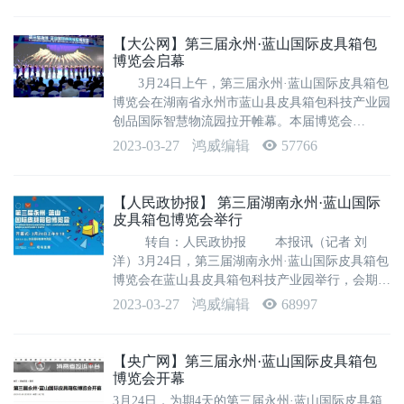
屏、永州市优化办主任文贻荣、永州市各银行机构
主要负责人以及蓝山县委副书记、县长邓...
【大公网】第三届永州·蓝山国际皮具箱包
博览会启幕
3月24日上午，第三届永州·蓝山国际皮具箱包
博览会在湖南省永州市蓝山县皮具箱包科技产业园
创品国际智慧物流园拉开帷幕。本届博览会
以“‘箱’约永州、‘包’容天下”为主题，现场签约招
2023-03-27
鸿威编辑
57766
商引资项目14个，总投资金额13亿元，现场签订外
贸订单8单，签约金额3.5亿元人...
【人民政协报】 第三届湖南永州·蓝山国际
皮具箱包博览会举行
转自：人民政协报 本报讯（记者 刘
洋）3月24日，第三届湖南永州·蓝山国际皮具箱包
博览会在蓝山县皮具箱包科技产业园举行，会期4
天。 永州市人民政府副市长肖扬介绍，本届
2023-03-27
鸿威编辑
68997
博览会以“‘箱’约永州 ‘包’容天下”为主题，与...
【央广网】第三届永州·蓝山国际皮具箱包
博览会开幕
3月24日，为期4天的第三届永州·蓝山国际皮具箱