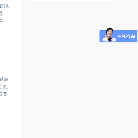
布以
网、
网、
界展
会的
博览