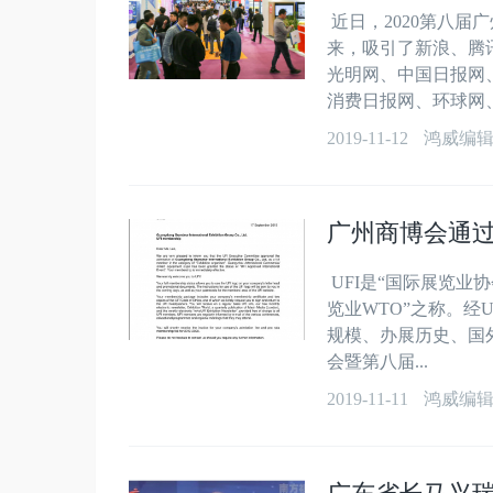
近日，2020第八
来，吸引了新浪、腾
光明网、中国日报网
消费日报网、环球网、.
2019-11-12
鸿威编
广州商博会通过
UFI是“国际展览业
览业WTO”之称。经
规模、办展历史、国
会暨第八届...
2019-11-11
鸿威编