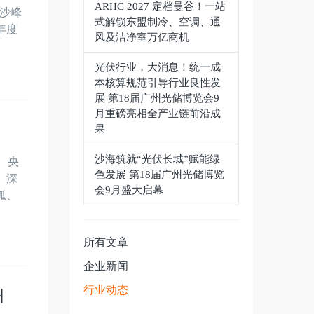
ARHC 2027 定档曼谷！一站
长沙峰
式解锁东盟制冷、空调、通
年度
风及洁净室万亿商机
光伏行业，大消息！统一成
本核算规范引导行业良性发
展 第18届广州光储博览会9
月重磅亮相全产业链前沿成
果
沙海筑就“光伏长城”赋能绿
、央
色发展 第18届广州光储博览
、深
会9月盛大启幕
狐、
所有文章
企业新闻
行业动态
州