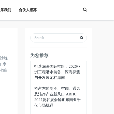
T
联系我们
合伙人招募
o
g
g
l
e
S
e
a
r
c
h
为您推荐
长沙峰
年度
打造深海国际枢纽，2026亚
次峰
洲工程潜水装备、深海探测
与开发展定档海南
抢占东盟制冷、空调、通风
及洁净产业新风口 ARHC
2027曼谷展会解锁东南亚千
亿市场机遇