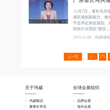
广东省长马兴
11月7日，省长马
省区域创新能力、推
平总书记亲自谋划、
圳先行示范区“双区...
2019-11-08
鸿威编
上一页
1...
275
关于鸿威
全球会展组织
鸿威概况
品牌会展
董事长寄语
海外会展