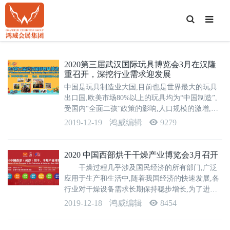
T
o
g
g
l
e
S
2020第三届武汉国际玩具博览会3月在汉隆
e
重召开，深挖行业需求迎发展
a
r
中国是玩具制造业大国,目前也是世界最大的玩具
c
h
出口国,欧美市场80%以上的玩具均为“中国制造”,
受国内“全面二孩”政策的影响,人口规模的激增,我
国玩具市场在不断扩大,由出口导向型转变为扩大
2019-12-19
鸿威编辑
9279
内销市场。由于我国玩具产业集中度不高,企业数
量众多但规模较小,单个企业市场...
2020 中国西部烘干干燥产业博览会3月召开
干燥过程几乎涉及国民经济的所有部门,广泛
应用于生产和生活中,随着我国经济的快速发展,各
行业对干燥设备需求长期保持稳步增长,为了进一
步提升烘干、干燥设备的创新、技术、工艺、节
2019-12-18
鸿威编辑
8454
能、智能与集成化,促进产业的有序健...