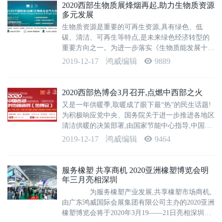
2020西部生物质展烽烟再起,助力生物质资源
多元发展
生物质资源是重要的可再生资源,具有绿色、低
碳、清洁、可再生等特点,是未来绿色经济转型的
重要方向之一。为进一步落实《生物质能发展十三
五规划》,响应《打赢蓝天保卫战三年行动计划》,
2019-12-17
鸿威编辑
9889
推进生物质资源化利用的全面发展,由国家节能中
心指导,中国节能协会、广东省节能协会、广...
2020西部热博会3月召开,点燃中西部之火
又是一年供暖季,取暖成了眼下最“热”的民生话题!
为积极响应党中央、国务院关于进一步推进各地区
清洁供暖的决策部署,由国家节能中心指导,中国节
能协会、广东省节能协会、广东鸿威国际会展集团
2019-12-17
鸿威编辑
9464
等联合举办的2020中国西部(成都)供热暖通展(热
博会)将于2020年3月7-...
服务橡塑 共享商机 2020亚洲橡塑博览会明
年三月亮相深圳
为服务橡塑产业发展,共享橡塑市场商机,
由广东鸿威国际会展集团有限公司主办的2020亚洲
橡塑博览会将于2020年3月19——21日亮相深圳会