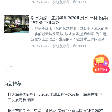
展中心。此次博览会以“新产品、新技术、新格
2019-12-17
鸿威编辑
8423
局、新高度、新视野”为理念,是目前国内唯一一个
面向橡塑制品和工业橡塑制品...
以水为媒，盛启华章 2020亚洲水上休闲运动
博览会广州举办
为促进全球水上休闲运动行业尤其是亚太地区的进
一步的创新与发展,以“以水为媒,盛启华章”为主题,
涵盖水上运动全产业链的2020亚洲水上休闲运动博
览会,将于明年5月10日-12日在广州广交会展馆举
2019-12-17
鸿威编辑
8808
办。据相关数据预估,全球潜水设备市场到2022年
的复合年增长率将超过...
为您推荐
打造深海国际枢纽，2026亚洲工程潜水装备、深海探测与
开发展定档海南
抢占东盟制冷、空调、通风及洁净产业新风口 ARHC 2027