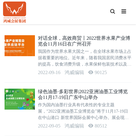
T
o
g
g
l
e
S
对话全球，高效商贸丨2022世界水果产业博
e
览会11月16日在广州召开
a
r
我国作为世界水果大国之一，在全球水果市场上占
c
h
据着重要的地位。近年来，随着我国居民消费水平
的提高，饮食消费升级，水果保鲜包装技术以及冷
链仓储运输技术的不断更新，互联网及电子商务的
2022-09-16
鸿威编辑
90125
高速发展，水果零售商业模式的日益多样化，水果
产业正得以蓬勃发展。数据显示，2021年...
绿色油墨·多彩世界|2022亚洲油墨工业博览
会11月17-19日广东中山举办
作为国内油墨行业具有代表性的专业主题
展，“2022亚洲油墨工业博览会”将于11月17-19日
在中山港口·新世界国际会展中心举办。展会现场
将通过产品展示、论坛研讨、供需对接、洽谈交
2022-09-05
鸿威编辑
80512
易、商机发布等五大模块，为业界提供一个了解行