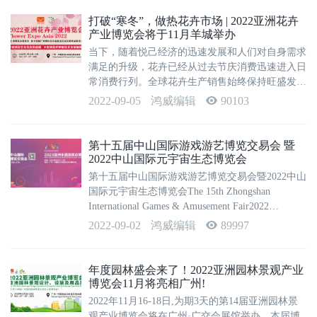
业趋势、发掘市场、掌握前沿技术、结识更...
打破“寒冬”，做热花卉市场 | 2022亚洲花卉
产业博览会将于11月羊城举办
当下，随着悦己经济的迅速发展和人们对自身需求
满足的升级，花卉已经从过去节庆消费迅速进入日
常消费行列。全球花卉生产销售始终保持旺盛发展
势头,使花卉产业成为世界上最具活力的产业之
2022-09-05
鸿威编辑
90103
一。中国花卉消费需求量更是每年以20%的速度递
增，花卉生活化已经成为了一种趋势，花卉成...
第十五届中山国际游戏游艺博览交易会 暨
2022中山国际元宇宙生态博览会
第十五届中山国际游戏游艺博览交易会暨2022中山
国际元宇宙生态博览会The 15th Zhongshan
International Games & Amusement Fair2022
Zhongshan International Metaverse Ec...
2022-09-02
鸿威编辑
89997
年度园林盛会来了！2022亚洲园林景观产业
博览会11月将亮相广州!
2022年11月16-18日,为期3天的第14届亚洲园林景
观产业博览会将在广州·广交会展馆举办。本届博