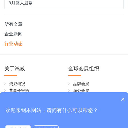
9月盛大启幕
所有文章
企业新闻
行业动态
关于鸿威
全球会展组织
鸿威概况
品牌会展
董事长寄语
海外会展
×
组织架构
新闻资讯
文化理念
欢迎来到本网站，请问有什么可以帮您？
鸿威荣誉
企业新闻
WTM简介
行业动态
人才招聘