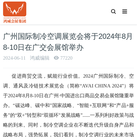
T
o
g
g
l
e
广州国际制冷空调展览会将于2024年8月
S
e
a
8-10日在广交会展馆举办
r
c
h
2024-06-11
鸿威编辑
77220
促进商贸交流，赋能行业价值。2024广州国际制冷、空
调、通风及冷链技术展览会（简称“AVAI CHINA 2024”）将
于2024年8月8-10日在广州·中国进出口商品交易会展馆隆重举
办。“碳达峰、碳中和”国家战略、“智能+互联网”和“产品+服
务”的“双+”转型和“双循环”发展战略”......一系列利好政策与战
略的到来。同时，制冷空调企业在不断迭代升级自身产品和
战略布局，强势拓展，我们看到，制冷空调行业的未来市场