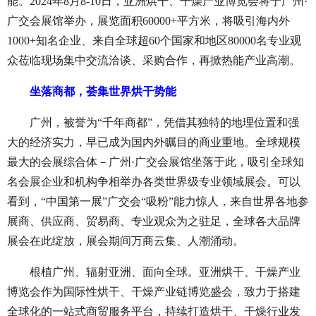
能。
2024年8月8-10日，亚洲烘干、干燥产业博览会将于广州·
广交会展馆举办，展览面积60000+平方米，将吸引海内外
1000+知名企业、来自全球超60个国家和地区80000名专业观
众莅临现场集中交流洽谈、采购合作，再掀热能产业高潮。
坐落商都，荟集世界烘干势能
广州，被誉为
“千年商都”，凭借其独特的地理位置和强
大的经济实力，早已成为国内外瞩目的商业重地。全球规模
最大的会展综合体－广州·广交会展馆坐落于此，吸引全球知
名会展企业和机构争相举办各类世界级专业领域展会。可以
看到，“中国第一展”广交会“吸粉”能力惊人，来自世界各地参
展商、供应商、贸易商、专业观众为之驻足，全球各大品牌
展会在此绽放，展会期间万商云集、人潮涌动。
根植广州、辐射亚洲、面向全球。亚洲烘干、干燥产业
博览会作为国际性烘干、干燥产业链博览盛会，致力于搭建
全球化的一站式商贸服务平台，持续打造烘干、干燥行业发