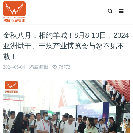
T
o
g
g
l
e
金秋八月，相约羊城！8月8-10日，2024
S
e
a
亚洲烘干、干燥产业博览会与您不见不
r
c
散！
h
2024-06-04
鸿威编辑
76772