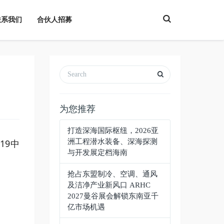
T
联系我们
合伙人招募
o
g
g
l
e
S
e
a
r
c
h
为您推荐
打造深海国际枢纽，2026亚
19中
洲工程潜水装备、深海探测
与开发展定档海南
抢占东盟制冷、空调、通风
及洁净产业新风口 ARHC
2027曼谷展会解锁东南亚千
亿市场机遇