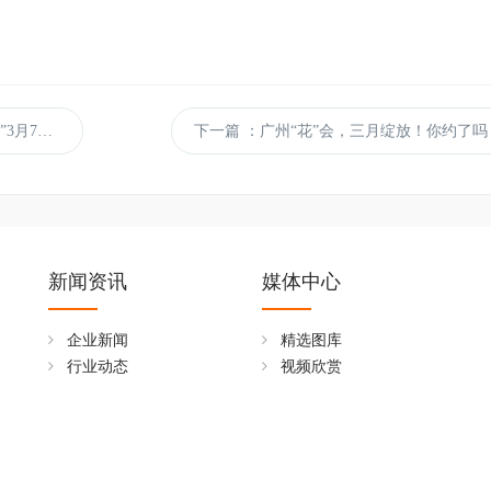
成都开幕
下一篇
：广州“花”会，三月绽放！你约了吗
新闻资讯
媒体中心
企业新闻
精选图库
行业动态
视频欣赏