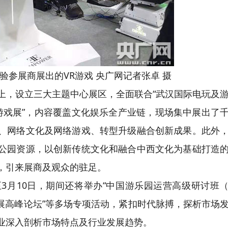
验参展商展出的VR游戏 央广网记者张卓 摄
，设立三大主题中心展区，全面联合“武汉国际电玩及
动漫游戏展”，内容覆盖文化娱乐全产业链，现场集中展出了
、网络文化及网络游戏、转型升级融合创新成果。此外
公园资源，以创新传统文化和融合中西文化为基础打造
，引来展商及观众的驻足。
月10日，期间还将举办“中国游乐园运营高级研讨班
业发展高峰论坛”等多场专项活动，紧扣时代脉搏，探析市场
业深入剖析市场特点及行业发展趋势。