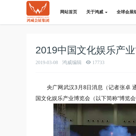
网站首页
关于鸿威
全球会展
2019中国文化娱乐产
2019-03-08
鸿威编辑
17733
央广网武汉3月8日消息（记者张卓 通讯
国文化娱乐产业博览会（以下简称“博览会