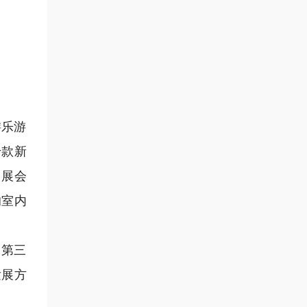
游乐游
千款新
，展会
的室内
（第三
发展方