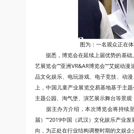
图为：一名观众正在体
据悉，博览会在延续上届优势的基础上
艺展览会”“亚洲VR&AR博览会”“艾妮
品文化娱乐、电玩游戏、电子竞技、动漫
上，中国儿童产业展览交易基地基于主题
主题公园、淘气堡、演艺展示舞台等景观
据主办方介绍，本次博览会将持续至3
届）”“2019中国（武汉）文化娱乐产
向，为正处在行业结构调整时期的文娱企