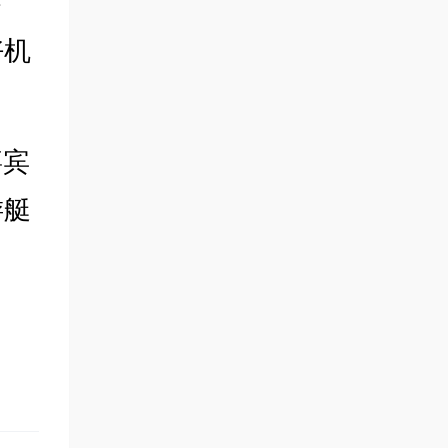
参
好机
嘉宾
游艇