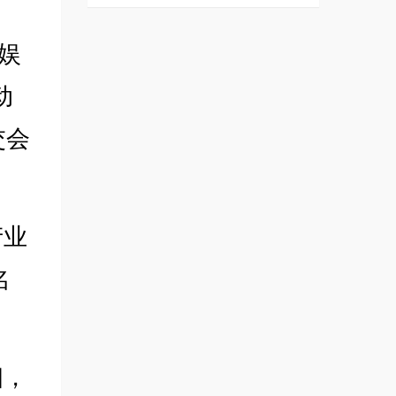
娱
动
交会
产业
名
相，