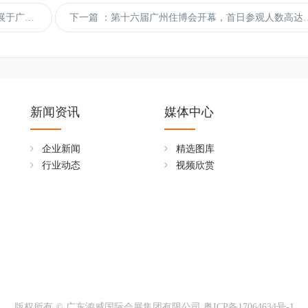
圆满收官
下一篇
：第十六届广州住博会开幕，首日参观人数高达1.5万人次
新闻资讯
媒体中心
企业新闻
精选图库
行业动态
视频欣赏
版权所有 © 广东鸿威国际会展集团有限公司
粤ICP备17064634号-1