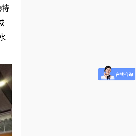
独特
域
水