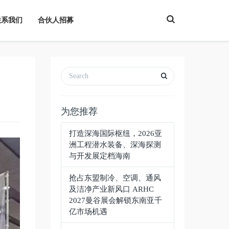
T
联系我们
合伙人招募
o
g
g
l
e
S
e
a
r
c
h
为您推荐
打造深海国际枢纽，2026亚
洲工程潜水装备、深海探测
与开发展定档海南
抢占东盟制冷、空调、通风
及洁净产业新风口 ARHC
2027曼谷展会解锁东南亚千
亿市场机遇