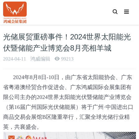
T
o
g
g
l
e
光储展贸重磅事件！2024世界太阳能光
S
e
a
伏暨储能产业博览会8月亮相羊城
r
c
h
2024-04-11
鸿威编辑
99213
2024年8月8日-10日，由广东省太阳能协会、广东
省粤港澳经贸合作促进会、广东鸿威国际会展集团有
限公司主办的2024世界太阳能光伏暨储能产业博览会
（第16届广州国际光伏储能展）将于广州·中国进出口
商品交易会展馆B区隆重举行，汇聚全球光储行业精
英，共襄盛会。