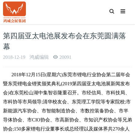
T
o
g
g
l
e
第四届亚太电池展发布会在东莞圆满落
S
e
a
幕
r
c
h
2018-12-19
鸿威编辑
20091
2018年12月15日(星期六)东莞市锂电行业协会第二届年会
暨东莞锂电金锂奖颁奖典礼(2019第四届亚太电池展新闻发布
会)在东莞松山湖中集智谷隆重召开。市经信局、市科技局、
市科协等市局领导;清华校友会、东莞理工学院等专家院校;市
新能源汽车协会、市智能制造协会、市数控装备协会、市半
导体协会、市CIO协会、市高新协会、市知识产权协会等兄弟
协会;150多家锂电行业董事长或总经理以及媒体界共270余人