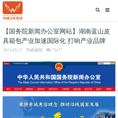
T
o
g
g
l
e
【国务院新闻办公室网站】湖南蓝山皮
S
e
a
具箱包产业加速国际化 打响产业品牌
r
c
h
2023-03-27
鸿威编辑
75477