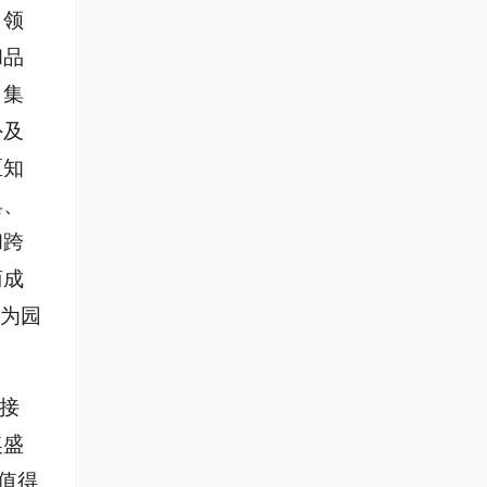
引领
和品
，集
外及
区知
具、
和跨
商成
为园
接
奖盛
值得