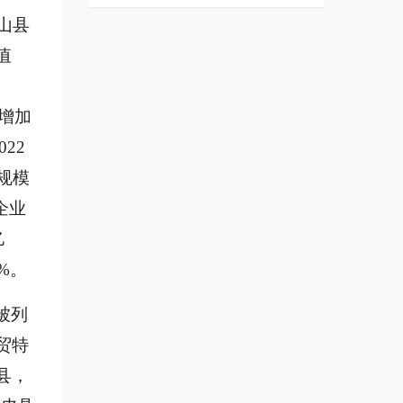
蓝山县
值
长
业增加
022
规模
企业
亿
%。
被列
贸特
县，