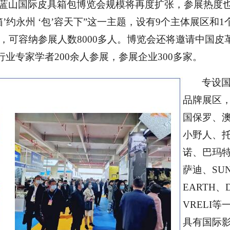
·蓝山国际皮具箱包博览会规模将再度扩张，参展热度
’约永州 ‘包’容天下”这一主题，设有9个主体展区和1
米，可容纳参展人数8000多人。博览会还将邀请中国皮
业专家学者200余人参展，参展企业300多家。
专设
品牌展区
国保罗、
小野人、
诺、巴玛
萨迪、
SU
EARTH、
VRELI等
具有国际