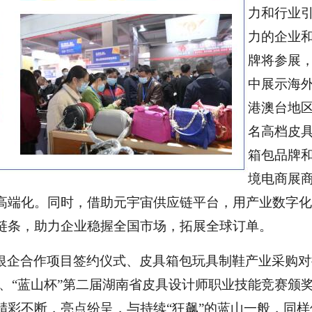
力和行业
力的企业
牌将参展
中展示海
港澳台地
名高档皮
箱包品牌
境电商展
高端化。同时，借助元宇宙供应链平台，用产业数字化
链条，助力企业稳握全国市场，拓展全球订单。
银企合作项目签约仪式、皮具箱包玩具制鞋产业采购对
、“蓝山杯”第二届湖南省皮具设计师职业技能竞赛颁
精彩不断，亮点纷呈，与持续“狂飙”的蓝山一般，同样