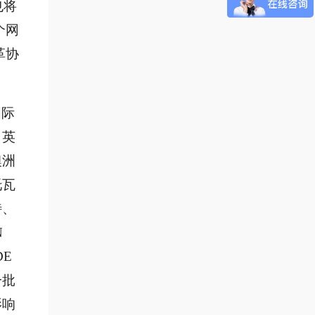
也将
个网
革协
国际
，英
澳洲
托瓦
特、
N
DE
一批
影响