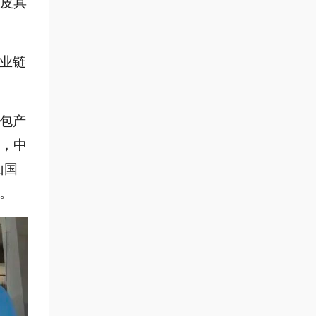
-皮具
业链
包产
，中
山国
办。