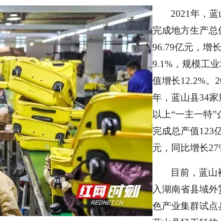
2021年，
完成地方生产总
96.79亿元，增
9.1%，规模工
值增长12.2%。2
年，蓝山县34家
以上“一主一特”
完成总产值123
元，同比增长27
目前，蓝山
入湖南省县域外
色产业集群试点