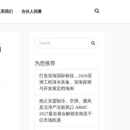
T
联系我们
合伙人招募
o
g
g
l
e
S
e
a
当
r
c
h
为您推荐
打造深海国际枢纽，2026亚
洲工程潜水装备、深海探测
与开发展定档海南
抢占东盟制冷、空调、通风
及洁净产业新风口 ARHC
2027曼谷展会解锁东南亚千
亿市场机遇