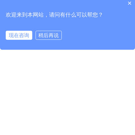
×
光伏行业，大消息！统一成本核算规范引导行业良性发展
欢迎来到本网站，请问有什么可以帮您？
第18届广州光储博览会9月重磅亮相全产业链前沿成果
沙海筑就“光伏长城”赋能绿色发展 第18届广州光储博览会
现在咨询
稍后再说
9月盛大启幕
所有文章
企业新闻
行业动态
关于鸿威
全球会展组织
鸿威概况
品牌会展
董事长寄语
海外会展