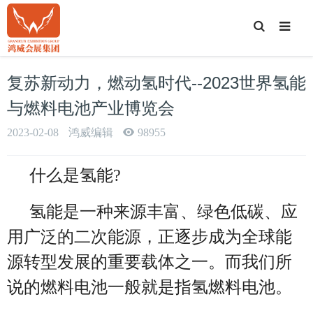
T
o
g
g
l
e
复苏新动力，燃动氢时代--2023世界氢能
S
e
a
与燃料电池产业博览会
r
c
h
2023-02-08
鸿威编辑
98955
什么是氢能?
氢能是一种来源丰富、绿色低碳、应
用广泛的二次能源，正逐步成为全球能
源转型发展的重要载体之一。而我们所
说的燃料电池一般就是指氢燃料电池。