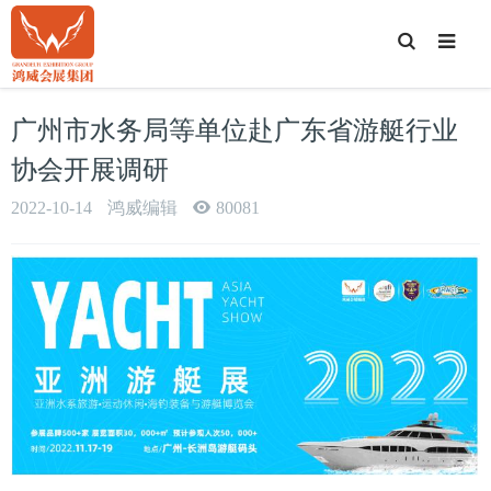
T
o
g
g
l
e
广州市水务局等单位赴广东省游艇行业
S
e
a
协会开展调研
r
c
h
2022-10-14
鸿威编辑
80081