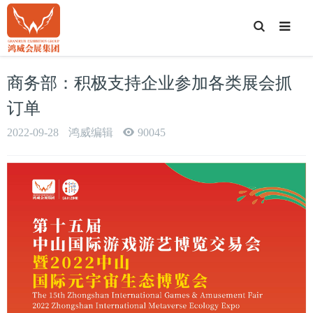
T
o
g
g
l
e
商务部：积极支持企业参加各类展会抓
S
e
a
订单
r
c
h
2022-09-28
鸿威编辑
90045