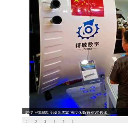
武汉上演黑科技娱乐盛宴 市民体验新奇VR设备
1
2
3
4
5
6