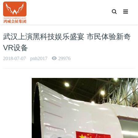
T
o
g
g
l
e
武汉上演黑科技娱乐盛宴 市民体验新奇
S
e
a
VR设备
r
c
h
2018-07-07
pnh2017
29976