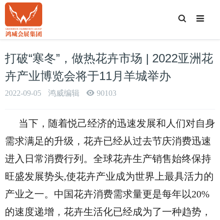
T
o
g
g
l
e
打破“寒冬”，做热花卉市场 | 2022亚洲花
S
e
a
卉产业博览会将于11月羊城举办
r
c
h
2022-09-05
鸿威编辑
90103
当下，随着悦己经济的迅速发展和人们对自身
需求满足的升级，花卉已经从过去节庆消费迅速
进入日常消费行列。全球花卉生产销售始终保持
旺盛发展势头,使花卉产业成为世界上最具活力的
产业之一。中国花卉消费需求量更是每年以20%
的速度递增，花卉生活化已经成为了一种趋势，